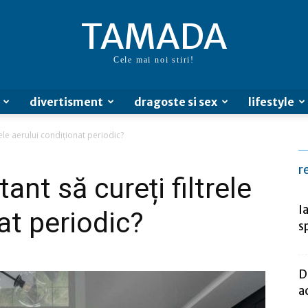
TAMADA
Cele mai noi stiri!
divertisment
dragoste si sex
lifestyle
rele aerului condiționat periodic?
r
ant să cureți filtrele
I
at periodic?
s
D
a