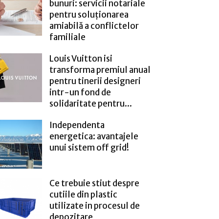
bunuri: servicii notariale
pentru soluționarea
amiabilă a conflictelor
familiale
Louis Vuitton isi
transforma premiul anual
pentru tinerii designeri
intr-un fond de
solidaritate pentru...
Independenta
energetica: avantajele
unui sistem off grid!
Ce trebuie stiut despre
cutiile din plastic
utilizate in procesul de
depozitare