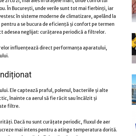
e zi cu zi, mai ales în orașele mari, unde confortul
ou. În București, unde verile sunt tot mai fierbinți, iar
nvestesc în sisteme moderne de climatizare, apelând la
i
pentru a se bucura de eficiență și confort pe termen
t adesea neglijat: curățarea periodică a filtrelor.
ltrelor influențează direct performanța aparatului,
ului.
ondiționat
lui. Ele captează praful, polenul, bacteriile și alte
ic, înainte ca aerul să fie răcit sau încălzit și
te filtre.
urități. Dacă nu sunt curățate periodic, fluxul de aer
 lucreze mai intens pentru a atinge temperatura dorită.