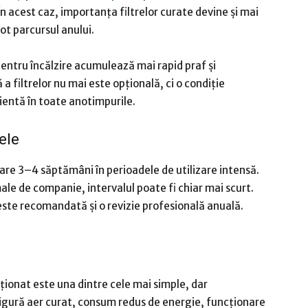
În acest caz, importanța filtrelor curate devine și mai
t parcursul anului.
 pentru încălzire acumulează mai rapid praf și
a filtrelor nu mai este opțională, ci o condiție
ientă în toate anotimpurile.
ele
ecare 3–4 săptămâni în perioadele de utilizare intensă.
male de companie, intervalul poate fi chiar mai scurt.
 este recomandată și o revizie profesională anuală.
iționat este una dintre cele mai simple, dar
sigură aer curat, consum redus de energie, funcționare