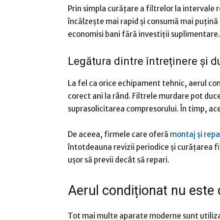
Prin simpla curățare a filtrelor la interval
încălzește mai rapid și consumă mai puțină
economisi bani fără investiții suplimentare.
Legătura dintre întreținere și d
La fel ca orice echipament tehnic, aerul co
corect ani la rând. Filtrele murdare pot du
suprasolicitarea compresorului. În timp, ac
De aceea, firmele care oferă
montaj și repa
întotdeauna revizii periodice și curățarea 
ușor să previi decât să repari.
Aerul condiționat nu este
Tot mai multe aparate moderne sunt utiliz