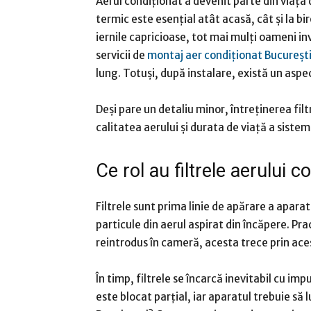
Aerul condiționat a devenit parte din viața d
termic este esențial atât acasă, cât și la bir
iernile capricioase, tot mai mulți oameni i
servicii de
montaj aer condiționat Bucureșt
lung. Totuși, după instalare, există un aspec
Deși pare un detaliu minor, întreținerea fi
calitatea aerului și durata de viață a sistem
Ce rol au filtrele aerului c
Filtrele sunt prima linie de apărare a aparatu
particule din aerul aspirat din încăpere. Pract
reintrodus în cameră, acesta trece prin aces
În timp, filtrele se încarcă inevitabil cu imp
este blocat parțial, iar aparatul trebuie să