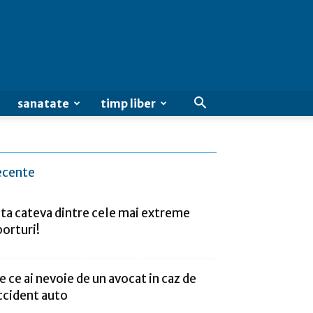
sanatate
timp liber
ecente
ata cateva dintre cele mai extreme
porturi!
e ce ai nevoie de un avocat in caz de
ccident auto