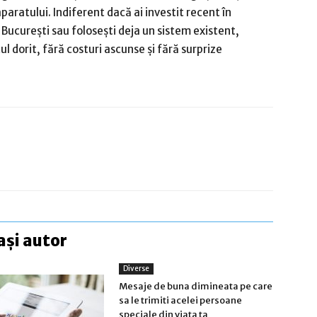
paratului. Indiferent dacă ai investit recent în
București sau folosești deja un sistem existent,
l dorit, fără costuri ascunse și fără surprize
ași autor
Diverse
Mesaje de buna dimineata pe care
sa le trimiti acelei persoane
speciale din viata ta