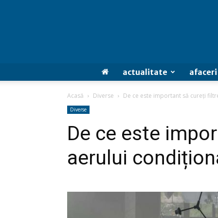
actualitate
afaceri
Acasă
Diverse
De ce este important să cureți filt
Diverse
De ce este import
aerului condițion