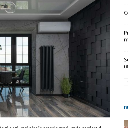
C
P
m
S
u
n