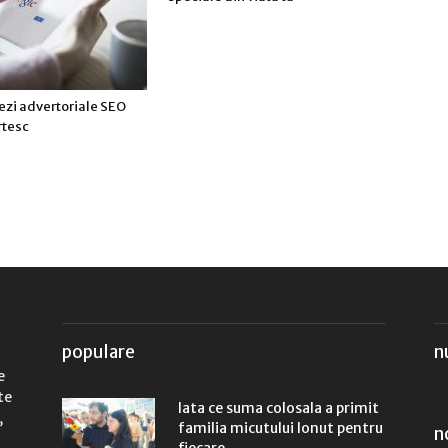
ezi advertoriale SEO
rtesc
populare
n
e
te
Iata ce suma colosala a primit
,
familia micutului Ionut pentru
n