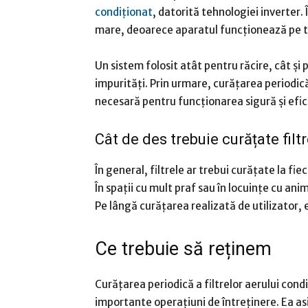
condiționat
, datorită tehnologiei inverter. 
mare, deoarece aparatul funcționează pe to
Un sistem folosit atât pentru răcire, cât și
impurități. Prin urmare, curățarea periodică 
necesară pentru funcționarea sigură și efic
Cât de des trebuie curățate filtr
În general, filtrele ar trebui curățate la fi
În spații cu mult praf sau în locuințe cu ani
Pe lângă curățarea realizată de utilizator,
Ce trebuie să reținem
Curățarea periodică a filtrelor aerului cond
importante operațiuni de întreținere. Ea a