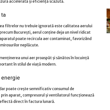
ură accelerată și eficiență scăzută.
 ta
a filtrelor nu trebuie ignorată este calitatea aerului
 precum București, aerul conține deja un nivel ridicat
, aparatul poate recircula aer contaminat, favorizând
au mirosurilor neplăcute.
 menținerea unui aer proaspăt și sănătos în locuință
ortant în stilul de viață modern.
 energie
urdar poate crește semnificativ consumul de
u prin aparat, compresorul și ventilatorul funcționează
eflectă direct în factura lunară.