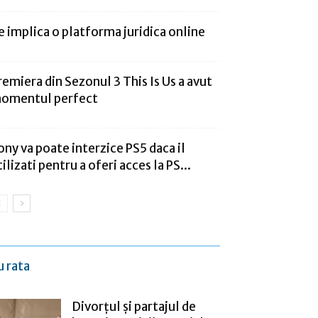
e implica o platforma juridica online
remiera din Sezonul 3 This Is Us a avut
omentul perfect
ony va poate interzice PS5 daca il
tilizati pentru a oferi acces la PS...
u rata
Divorțul și partajul de