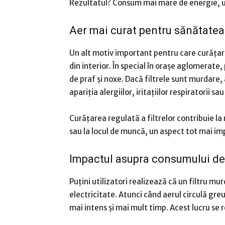
Rezultatul? Consum mai mare de energie, uz
Aer mai curat pentru sănătatea
Un alt motiv important pentru care curățare
din interior. În special în orașe aglomerate,
de praf și noxe. Dacă filtrele sunt murdare
apariția alergiilor, iritațiilor respiratorii s
Curățarea regulată a filtrelor contribuie la
sau la locul de muncă, un aspect tot mai imp
Impactul asupra consumului de
Puțini utilizatori realizează că un filtru m
electricitate. Atunci când aerul circulă gre
mai intens și mai mult timp. Acest lucru se r