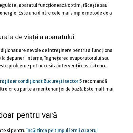
e regulate, aparatul funcționează optim, răcește sau
 energie. Este una dintre cele mai simple metode de a
urata de viață a aparatului
ndiționat are nevoie de întreținere pentru a funcționa
ce la depuneri interne, înghețarea evaporatorului sau
este probleme pot necesita intervenții costisitoare.
rații aer condiționat București sector 5
recomandă
filtrelor ca parte a mentenanței de bază. Este mult mai
 doar pentru vară
ate și pentru
încălzirea pe timpul iernii cu aerul