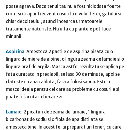
poate agrava. Daca tenul tau nu a fost niciodata foarte
curat si iti apar frecvent cosuri la nivelul fetei, gatului si
chiar decolteului, atunci incearca urmatoarele
tratamente naturiste. Nu uita ca plantele pot face
minuni!
Aspirina
.
Amesteca 2 pastile de aspirina pisata cu o
lingura de miere de albine, o lingura zeama de lamaie si o
lingura praf de argila. Masca astfel rezultata se aplica pe
fata curatata in prealabil, se lasa 30 de minute, apoi se
clateste cu apa calduta, fara a folosi sapun. Este o
masca ideala pentru cei care au probleme cu cosurile si
poate fi facuta in fiecare zi.
Lamaie
.
2 picaturi de zeama de lamaie, 1 lingura
bicarbonat de sodiu si o fiola de apa distilata se
amesteca bine. In acest fel ai preparat un toner, cu care