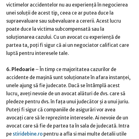
victimelor accidentelor nu au experiență în negocierea
unei soluții de acest tip, ceea ce ar putea duce la
supraevaluare sau subevaluare a cererii. Acest lucru
poate duce la victima subcompensată sau la
soluționarea cazului. Cu un avocat cu experiență de
partea ta, poți fi sigur că ai un negociator calificat care
luptă pentru interesele tale.
6. Pledoarie
– În timp ce majoritatea cazurilor de
accidente de mașină sunt soluționate în afara instanței,
unele ajung să fie judecate. Dacă se întâmplă acest
lucru, aveți nevoie de un avocat alături de dvs. care să
pledeze pentru dvs. în fața unui judecător și a unui juriu.
Puteți fi sigur că companiile de asigurări vor avea
avocați care să le reprezinte interesele. Ai nevoie de un
avocat care să fie de partea ta în sala de judecată. Intra
pe
stiridebine.ro
pentru a afla si mai multe detalii utile