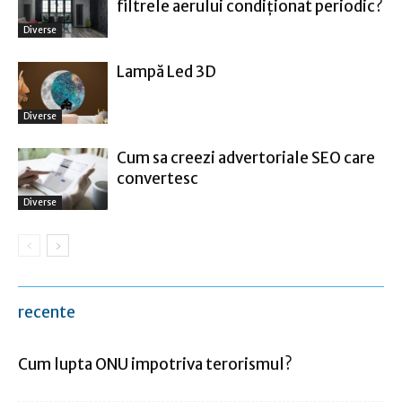
filtrele aerului condiționat periodic?
Diverse
Lampă Led 3D
Diverse
Cum sa creezi advertoriale SEO care
convertesc
Diverse
recente
Cum lupta ONU impotriva terorismul?