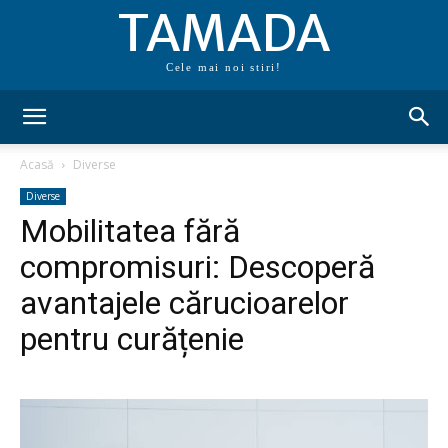
TAMADA
Cele mai noi stiri!
Acasă
Diverse
Diverse
Mobilitatea fără
compromisuri: Descoperă
avantajele cărucioarelor
pentru curățenie