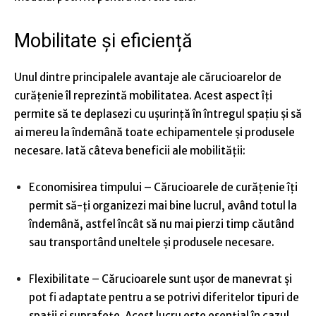
Mobilitate și eficiență
Unul dintre principalele avantaje ale cărucioarelor de
curățenie îl reprezintă mobilitatea. Acest aspect îți
permite să te deplasezi cu ușurință în întregul spațiu și să
ai mereu la îndemână toate echipamentele și produsele
necesare. Iată câteva beneficii ale mobilității:
Economisirea timpului
– Cărucioarele de curățenie îți
permit să-ți organizezi mai bine lucrul, având totul la
îndemână, astfel încât să nu mai pierzi timp căutând
sau transportând uneltele și produsele necesare.
Flexibilitate
– Cărucioarele sunt ușor de manevrat și
pot fi adaptate pentru a se potrivi diferitelor tipuri de
spații și suprafețe. Acest lucru este esențial în cazul