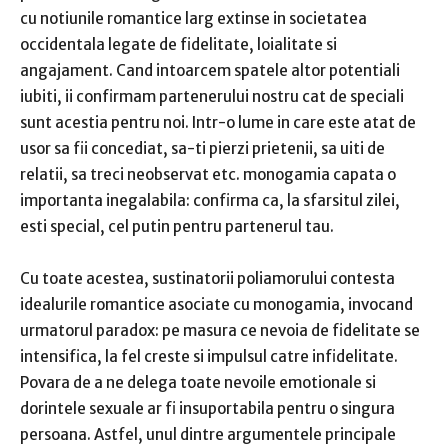
cu notiunile romantice larg extinse in societatea
occidentala legate de fidelitate, loialitate si
angajament.
Cand intoarcem spatele altor potentiali
iubiti, ii confirmam partenerului nostru cat de speciali
sunt acestia pentru noi.
Intr-o lume in care este atat de
usor sa fii concediat, sa-ti pierzi prietenii, sa uiti de
relatii, sa treci neobservat etc.
monogamia capata o
importanta inegalabila: confirma ca, la sfarsitul zilei,
esti special, cel putin pentru partenerul tau.
Cu toate acestea, sustinatorii poliamorului
contesta
idealurile romantice
asociate cu monogamia, invocand
urmatorul paradox: pe masura ce nevoia de fidelitate se
intensifica, la fel creste si impulsul catre infidelitate.
Povara de a ne delega toate nevoile emotionale si
dorintele sexuale ar fi insuportabila pentru o singura
persoana.
Astfel, unul dintre argumentele principale