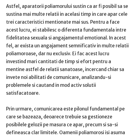
Astfel, aparatorii poliamorului sustin ca
ar fi posibil sa se
sustina mai multe relatii in acelasi timp
in care apar cele
trei caracteristici mentionate mai sus.
Pentru a face
acest lucru, ei stabilesc o diferenta fundamentala intre
fidelitatea sexuala si angajamentul emotional.
In acest
fel, ar exista un angajament semnificativ in multe relatii
poliamoroase, dar nu exclusiv.
Ei fac acest lucru
investind mari cantitati de timp si efort pentru a
mentine astfel de relatii sanatoase, incercand chiar sa
invete noi abilitati de comunicare, analizandu-si
problemele si cautand in mod activ solutii
satisfacatoare.
Prin urmare,
comunicarea este pilonul fundamental
pe
care se bazeaza, deoarece trebuie sa gestioneze
posibilele gelozii pe masura ce apar, precum si sa-si
defineasca clar limitele.
Oamenii poliamorosi isi asuma