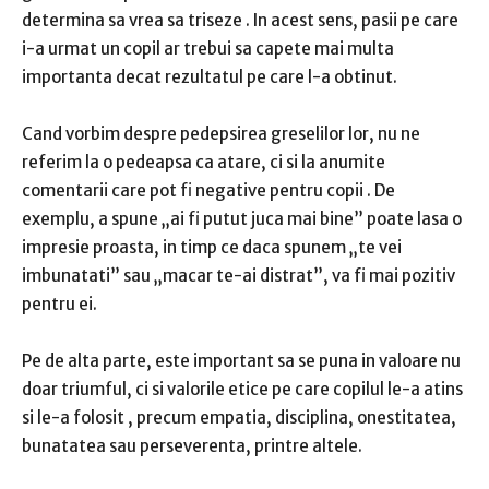
determina sa vrea sa triseze
.
In acest sens, pasii pe care
i-a urmat un copil ar trebui sa capete mai multa
importanta decat rezultatul pe care l-a obtinut.
Cand vorbim despre
pedepsirea greselilor lor, nu ne
referim la o pedeapsa ca atare, ci si la anumite
comentarii care pot fi negative pentru copii
.
De
exemplu, a spune „ai fi putut juca mai bine” poate lasa o
impresie proasta, in timp ce daca spunem „te vei
imbunatati” sau „macar te-ai distrat”, va fi mai pozitiv
pentru ei.
Pe de alta parte, este important
sa se puna in valoare nu
doar triumful, ci si valorile etice pe care copilul le-a atins
si le-a folosit
, precum empatia, disciplina, onestitatea,
bunatatea sau perseverenta, printre altele.