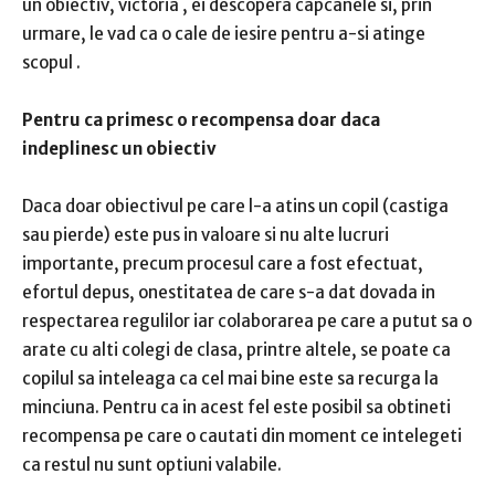
un obiectiv,
victoria
, ei descopera capcanele si, prin
urmare,
le vad ca o cale de iesire pentru a-si atinge
scopul
.
Pentru ca primesc o recompensa doar daca
indeplinesc un obiectiv
Daca doar obiectivul pe care l-a atins un copil (castiga
sau pierde) este pus in valoare si nu alte lucruri
importante, precum
procesul care a fost efectuat,
efortul depus, onestitatea de care s-a dat dovada in
respectarea regulilor iar colaborarea pe
care a putut sa o
arate cu alti colegi de clasa, printre altele, se poate ca
copilul sa inteleaga ca cel mai bine este sa recurga la
minciuna.
Pentru ca in acest fel este posibil sa obtineti
recompensa pe care o cautati din moment ce intelegeti
ca restul nu sunt optiuni valabile.