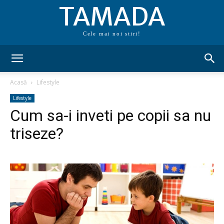
TAMADA
Cele mai noi stiri!
Acasă
Lifestyle
Lifestyle
Cum sa-i inveti pe copii sa nu
triseze?