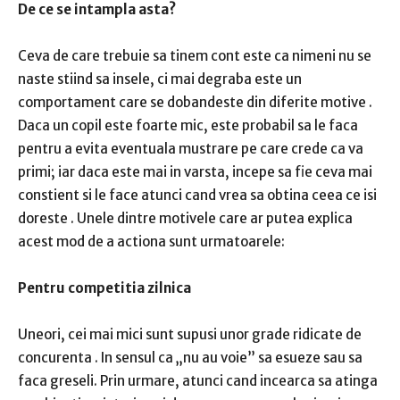
De ce se intampla asta?
Ceva de care trebuie sa tinem cont este ca
nimeni nu se
naste stiind sa insele, ci mai degraba este un
comportament care se dobandeste din diferite motive
.
Daca un copil este foarte mic, este probabil sa le faca
pentru a
evita eventuala mustrare
pe care crede ca va
primi;
iar daca este mai in varsta, incepe sa fie ceva mai
constient si
le face atunci cand vrea sa obtina ceea ce isi
doreste
.
Unele dintre
motivele
care ar putea explica
acest mod de a actiona sunt urmatoarele:
Pentru competitia zilnica
Uneori, cei mai mici sunt supusi
unor grade ridicate de
concurenta
.
In sensul ca „nu au voie” sa esueze sau sa
faca greseli.
Prin urmare, atunci cand incearca sa atinga