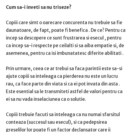
Cum sa-i inveti sa nu triseze?
Copiii
care simt o oarecare concurenta nu trebuie sa fie
daunatoare, de fapt, poate fi benefica
.
De ce?
Pentru ca
incep sa descopere
ce sunt frustrarea si esecul
, pentru
ca incep sa-i
respecte pe ceilalti si sa aiba empatie
si, de
asemenea, pentru ca isi
imbunatatesc diferite abilitati
.
Prin urmare, ceea ce ar trebui sa faca parintii este
sa-si
ajute copiii sa inteleaga ca pierderea nu este un lucru
rau, ca face parte din viata si ca ei pot invata din asta
.
Este esential sa le transmiteti astfel de valori pentru ca
ei sa nu vada inselaciunea ca o solutie.
Copiii trebuie facuti sa inteleaga ca
nu numai sfarsitul
conteaza
(succesul sau esecul), si ca
pedepsirea
greselilor lor
poate fi un
factor declansator care ii